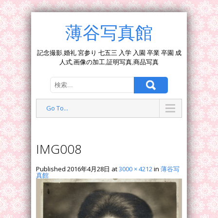
薄谷写真館
記念撮影,婚礼 宮参り 七五三 入学 入園 卒業 卒園 成
人式,画像の加工,証明写真,商品写真
Go To...
IMG008
Published
2016年4月28日
at
3000 × 4212
in
薄谷写
真館