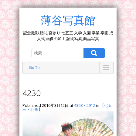
薄谷写真館
記念撮影,婚礼 宮参り 七五三 入学 入園 卒業 卒園 成
人式,画像の加工,証明写真,商品写真
Go To...
4230
Published
2016年3月12日
at
4368 × 2912
in
【七五
三・行事】