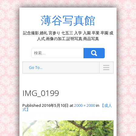
薄谷写真館
記念撮影,婚礼 宮参り 七五三 入学 入園 卒業 卒園 成
人式,画像の加工,証明写真,商品写真
Go To...
IMG_0199
Published
2016年5月10日
at
2000 × 2000
in
【成人
式】