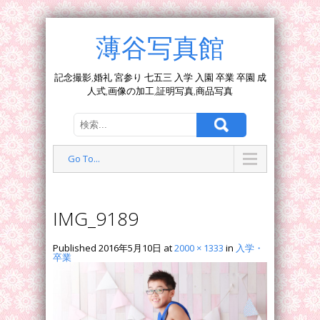
薄谷写真館
記念撮影,婚礼 宮参り 七五三 入学 入園 卒業 卒園 成
人式,画像の加工,証明写真,商品写真
Go To...
IMG_9189
Published
2016年5月10日
at
2000 × 1333
in
入学・
卒業