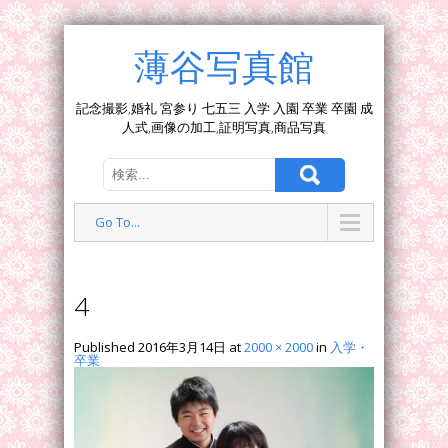
薄谷写真館
記念撮影,婚礼 宮参り 七五三 入学 入園 卒業 卒園 成
人式,画像の加工,証明写真,商品写真
Go To...
4
Published
2016年3月14日
at
2000 × 2000
in
入学・
卒業