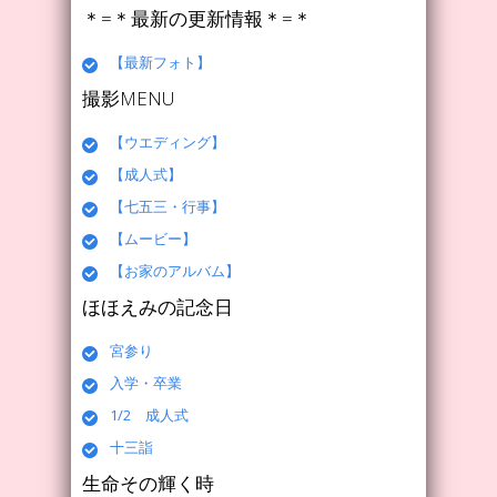
＊=＊最新の更新情報＊=＊
【最新フォト】
撮影MENU
【ウエディング】
【成人式】
【七五三・行事】
【ムービー】
【お家のアルバム】
ほほえみの記念日
宮参り
入学・卒業
1/2 成人式
十三詣
生命その輝く時