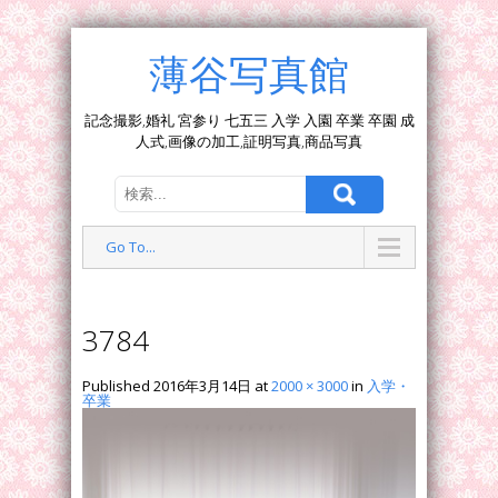
薄谷写真館
記念撮影,婚礼 宮参り 七五三 入学 入園 卒業 卒園 成
人式,画像の加工,証明写真,商品写真
Go To...
3784
Published
2016年3月14日
at
2000 × 3000
in
入学・
卒業