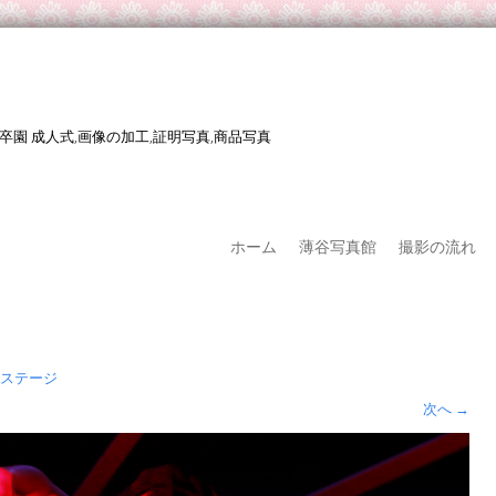
 卒園 成人式,画像の加工,証明写真,商品写真
ホーム
薄谷写真館
撮影の流れ
ステージ
次へ
→