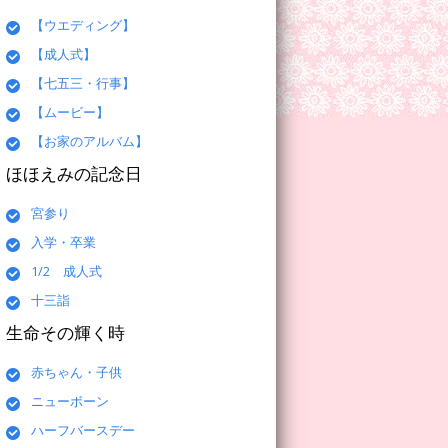
【ウエディング】
【成人式】
【七五三・行事】
【ムービー】
【お家のアルバム】
ほほえみの記念日
宮参り
入学・卒業
1/2 成人式
十三詣
生命その輝く時
赤ちゃん・子供
ニューボーン
ハーフバースデー