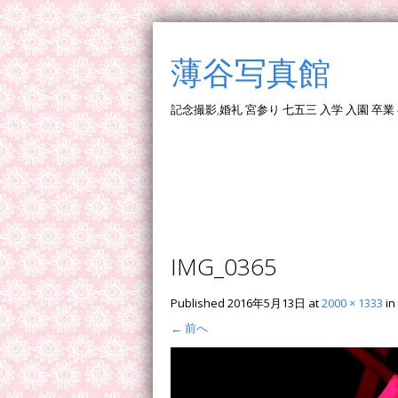
薄谷写真館
記念撮影,婚礼 宮参り 七五三 入学 入園 卒業
IMG_0365
Published
2016年5月13日
at
2000 × 1333
in
←
前へ