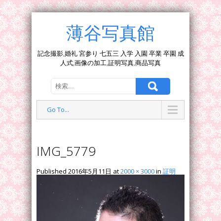
薄谷写真館
記念撮影,婚礼 宮参り 七五三 入学 入園 卒業 卒園 成
人式,画像の加工,証明写真,商品写真
Go To...
IMG_5779
Published
2016年5月11日
at
2000 × 3000
in
証明