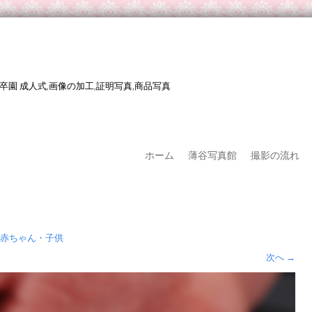
 卒園 成人式,画像の加工,証明写真,商品写真
ホーム
薄谷写真館
撮影の流れ
赤ちゃん・子供
次へ
→