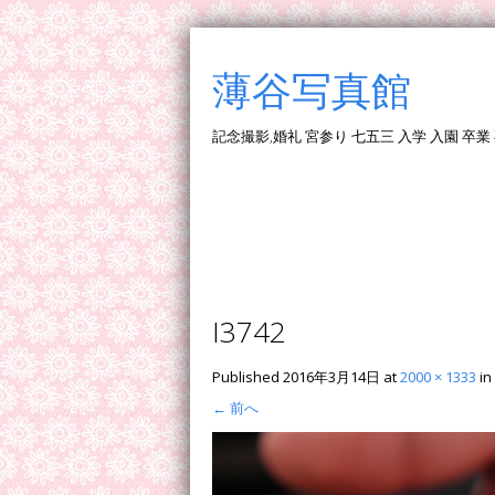
薄谷写真館
記念撮影,婚礼 宮参り 七五三 入学 入園 卒業
I3742
Published
2016年3月14日
at
2000 × 1333
in
←
前へ