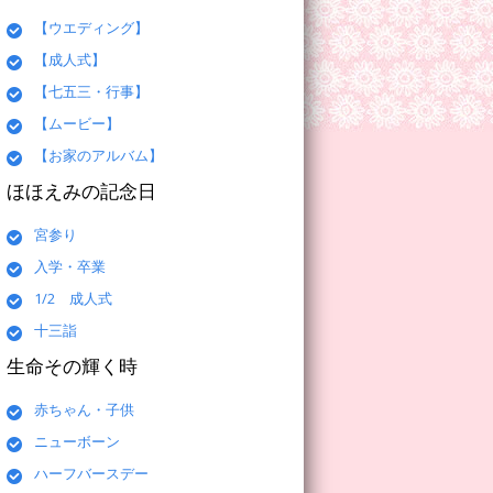
【ウエディング】
【成人式】
【七五三・行事】
【ムービー】
【お家のアルバム】
ほほえみの記念日
宮参り
入学・卒業
1/2 成人式
十三詣
生命その輝く時
赤ちゃん・子供
ニューボーン
ハーフバースデー