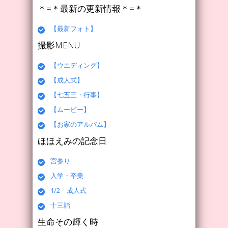
＊=＊最新の更新情報＊=＊
【最新フォト】
撮影MENU
【ウエディング】
【成人式】
【七五三・行事】
【ムービー】
【お家のアルバム】
ほほえみの記念日
宮参り
入学・卒業
1/2 成人式
十三詣
生命その輝く時