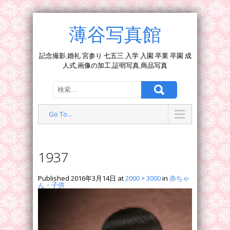
薄谷写真館
記念撮影,婚礼 宮参り 七五三 入学 入園 卒業 卒園 成
人式,画像の加工,証明写真,商品写真
Go To...
1937
Published
2016年3月14日
at
2000 × 3000
in
赤ちゃ
ん・子供