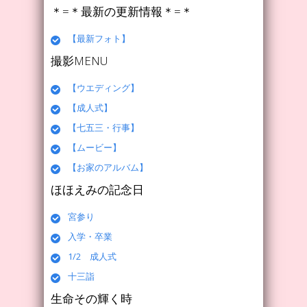
＊=＊最新の更新情報＊=＊
【最新フォト】
撮影MENU
【ウエディング】
【成人式】
【七五三・行事】
【ムービー】
【お家のアルバム】
ほほえみの記念日
宮参り
入学・卒業
1/2 成人式
十三詣
生命その輝く時