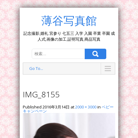
薄谷写真館
記念撮影,婚礼 宮参り 七五三 入学 入園 卒業 卒園 成
人式,画像の加工,証明写真,商品写真
Go To...
IMG_8155
Published
2016年3月14日
at
2000 × 3000
in
ベビー
キャンペーン